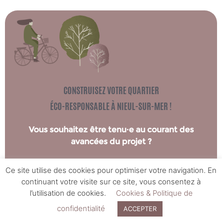
CONSTRUISEZ VOTRE QUARTIER
ÉCO-RESPONSABLE À NIEUL-SUR-MER !
Vous souhaitez être tenu·e au courant des
avancées du projet ?
Ce site utilise des cookies pour optimiser votre navigation. En
Ça m'intéresse !
continuant votre visite sur ce site, vous consentez à
l’utilisation de cookies.
Cookies & Politique de
© 2022
Domofrance
– Webdesign par
Les Z’éclaireuses
–
confidentialité
ACCEPTER
Mentions légales